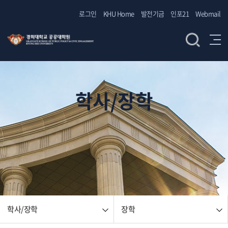
로그인
KHU Home
발전기금
인포21
Webmail
학사/장학
학사/장학
장학