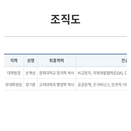
조직도
직책
성명
최종학력
전공 
대학원장
손혁상
경희대학교 정치학 박사
비교정치, 국제개발협력(ODA), CS
부대학원장
정기훈
고려대학과 행정학 박사
공공정책, 굿거버넌스, 민주적 거버