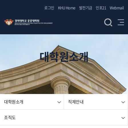
로그인
KHU Home
발전기금
인포21
Webmail
대학원소개
대학원소개
직제안내
조직도